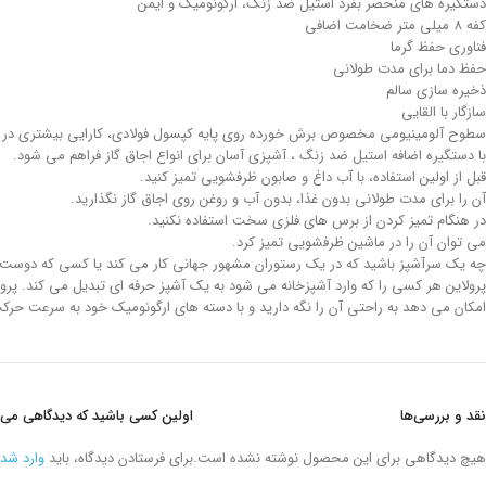
دستگیره های منحصر بفرد استیل ضد زنگ، ارگونومیک و ایمن
کفه 8 میلی متر ضخامت اضافی
فناوری حفظ گرما
حفظ دما برای مدت طولانی
ذخیره سازی سالم
سازگار با القایی
سطوح آلومینیومی مخصوص برش خورده روی پایه کپسول فولادی، کارایی بیشتری در هدا
با دستگیره اضافه استیل ضد زنگ ، آشپزی آسان برای انواع اجاق گاز فراهم می شود.
قبل از اولین استفاده، با آب داغ و صابون ظرفشویی تمیز کنید.
آن را برای مدت طولانی بدون غذا، بدون آب و روغن روی اجاق گاز نگذارید.
در هنگام تمیز کردن از برس های فلزی سخت استفاده نکنید.
می توان آن را در ماشین ظرفشویی تمیز کرد.
چه یک سرآشپز باشید که در یک رستوران مشهور جهانی کار می کند یا کسی که دوست د
پرولاین هر کسی را که وارد آشپزخانه می شود به یک آشپز حرفه ای تبدیل می کند. پرولا
امکان می دهد به راحتی آن را نگه دارید و با دسته های ارگونومیک خود به سرعت حرکت
نقد و بررسی‌ها
اولین کسی باشید که دیدگاهی می نویسد “تابه 36*7.5 سانتیمتر 6.0 لیتر است
هیچ دیدگاهی برای این محصول نوشته نشده است.
برای فرستادن دیدگاه، باید
وارد شد