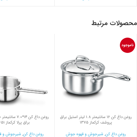
محصولات مرتبط
ناموجود
روغن داغ كن 16 سانتیمتر 1.8 لیتر استیل براق
پروشف کرکماز 1375
براق پرلا کرکماز 1651
روغن داغ کن
,
شیرجوش و قهوه جوش
روغن داغ کن
,
شیرجوش و ق