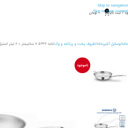
Skip to navigation
Skip to main content
0
ود / ثبت نام
0
تومان
خانه
وسایل آشپزخانه
ظروف پخت و پز
تابه و وک
تابه 36*7.5 سانتیمتر 6.0 لیتر استیل مات پرولاین کرکماز 1178
ناموجود