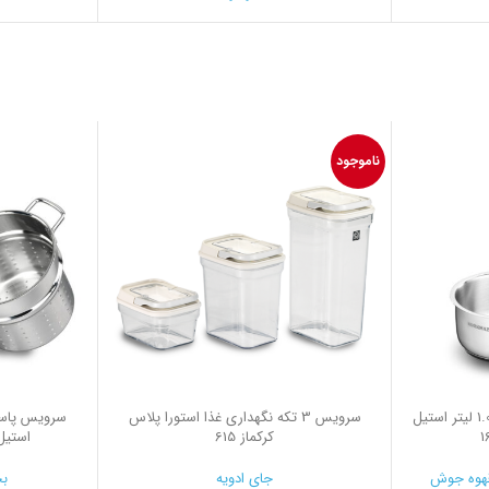
ناموجود
روغن داغ کن 14*7.0 سانتیمتر 1.0 لیتر استیل
سرويس 3 تكه نگهداری غذا استورا پلاس
کرکماز 615
استیل ب
هوه جوش
جای ادویه
بخ