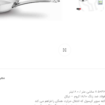
تصویر بزرگتر
معر
36×7.5 سانتی متر / 6.0 لیتر
فولاد ضد زنگ 18/10 کروم – نیکل
کفه سوپر کپسول که انتقال حرارت همگن را فراهم می کند