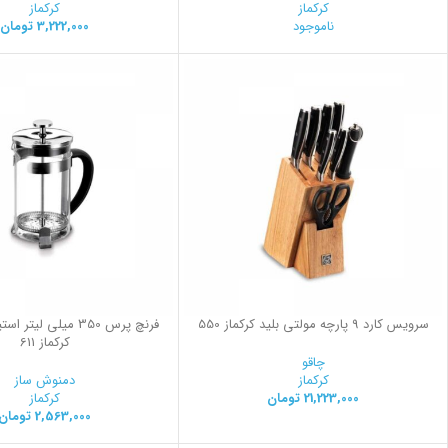
کرکماز
کرکماز
ناموجود
3,222,000
تومان
سرویس کارد 9 پارچه مولتی بلید کرکماز 550
فرنچ پرس 350 میلی لیت
کرکماز 611
چاقو
کرکماز
دمنوش ساز
21,223,000
تومان
کرکماز
2,563,000
تومان