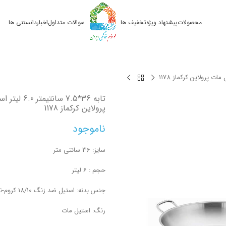
محصولات
پیشنهاد ویژه
تخفیف ها
سوالات متداول
اخبار
دانستنی ها
تابه 36*7.5 سانتیم
پرولاین کرکماز 1178
ناموجود
سایز: 36 سانتی متر
حجم : 6 لیتر
جنس بدنه: استیل ضد زنگ 18/10 کروم-نیکل
رنگ: استیل مات