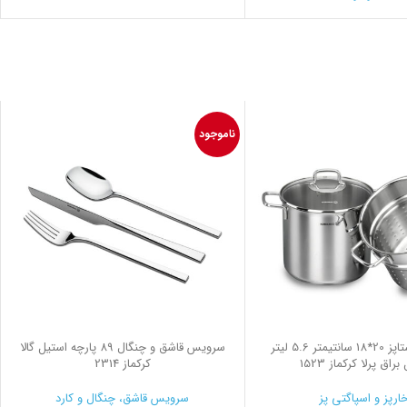
ناموجود
سرویس پاستاپز 20*18 سانتیمتر 5.6 لیتر
سرویس قاشق و چنگال 89 پارچه استیل گالا
راق پرلا کرکماز 1523
کرکماز 2314
ارپز و اسپاگتی پز
سرویس قاشق، چنگال و کارد