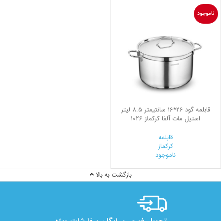
ناموجود
قابلمه گود 26*16 سانتیمتر 8.5 لیتر
استیل مات آلفا کرکماز 1026
قابلمه
کرکماز
ناموجود
بازگشت به بالا