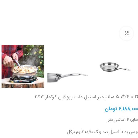
تصویر بزرگتر
تابه 24*5.0 سانتیمتر استیل مات پرولاین کرکماز 1153
6,188,000
تومان
سایز: 24سانتی متر
جنس بدنه: استیل ضد زنگ 18/10 کروم-نیکل