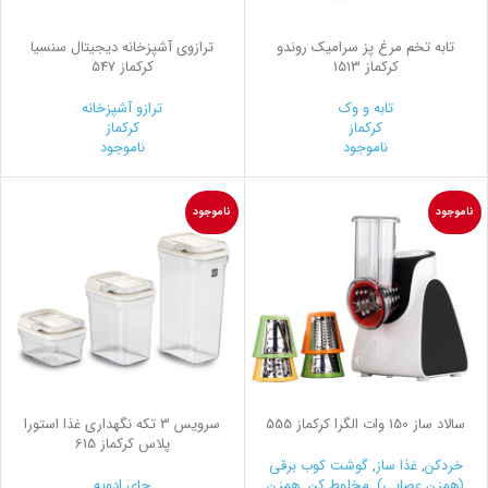
تابه تخم مرغ پز سرامیک روندو
ترازوی آشپزخانه دیجیتال سنسیا
کرکماز 1513
کرکماز 547
تابه و وک
ترازو آشپزخانه
کرکماز
کرکماز
ناموجود
ناموجود
ناموجود
ناموجود
سالاد ساز 150 وات الگرا کرکماز 555
سرويس 3 تكه نگهداری غذا استورا
پلاس کرکماز 615
خردکن
,
غذا ساز
,
گوشت کوب برقی
(همزن عصایی)
,
مخلوط کن
,
همزن
جای ادویه