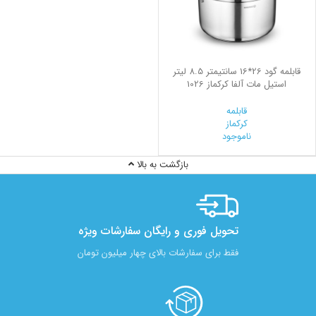
قابلمه گود 26*16 سانتیمتر 8.5 لیتر
استیل مات آلفا کرکماز 1026
قابلمه
کرکماز
ناموجود
بازگشت به بالا
تحویل فوری و رایگان سفارشات ویژه
فقط برای سفارشات بالای چهار میلیون تومان