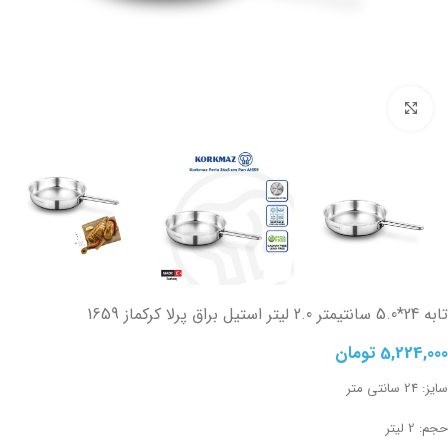
تصویر بزرگتر
تابه 24*5.0 سانتیمتر 2.0 لیتر استیل براق پرلا کرکماز 1659
5,224,000
تومان
سایز: 24 سانتی متر
حجم: 2 لیتر