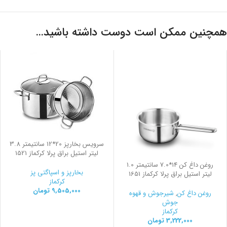
همچنین ممکن است دوست داشته باشید…
سرویس بخارپز 20*12 سانتیمتر 3.8
لیتر استیل براق پرلا کرکماز 1521
روغن داغ کن 14*7.0 سانتیمتر 1.0
بخارپز و اسپاگتی پز
لیتر استیل براق پرلا کرکماز 1651
کرکماز
9,505,000
تومان
روغن داغ کن
,
شیرجوش و قهوه
جوش
کرکماز
3,222,000
تومان