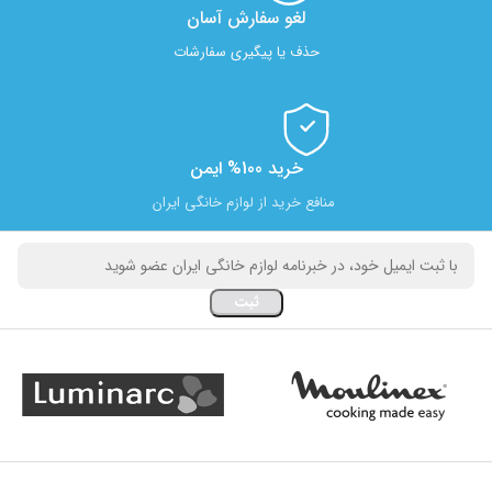
لغو سفارش آسان​
حذف یا پیگیری سفارشات
خرید 100% ایمن
منافع خرید از لوازم خانگی ایران