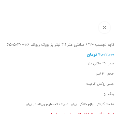
تصویر بزرگتر
تابه نچسب 30*6 سانتی متر 4.1 لیتر بژ یورک ریوالد
6505030-0106
4,002,000
تومان
سایز: 30 سانتی متر
حجم: 4.1 لیتر
جنس روکش: گرانیت
رنگ: بژ
18 ماه گارانتی لوازم خانگی ایران : نماینده انحصاری ریوالد در ایران