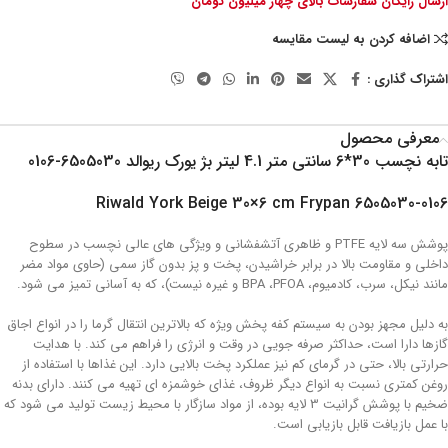
ارسال رایگان سفارشات بالای چهار میلیون تومان
اضافه کردن به لیست مقایسه
اشتراک گذاری :
معرفی محصول
تابه نچسب 30*6 سانتی متر 4.1 لیتر بژ یورک ریوالد 6505030-0106
Riwald York Beige 30×6 cm Frypan 6505030-0106
پوشش سه لایه PTFE و ظاهری آتشفشانی و ویژگی های عالی نچسب در سطوح
داخلی و مقاومت بالا در برابر خراشیدن، پخت و پز بدون گاز سمی (حاوی مواد مضر
مانند نیکل، سرب، کادمیوم، BPA ،PFOA و غیره نیست)، که به آسانی تمیز می شود.
به دلیل مجهز بودن به سیستم کفه پخش ویژه که بالاترین انتقال گرما را در انواع اجاق
گازها دارا است، حداکثر صرفه جویی در وقت و انرژی را فراهم می کند. با هدایت
حرارتی بالا، حتی در گرمای کم نیز عملکرد پخت بالایی دارد. این غذاها با استفاده از
روغن کمتری نسبت به انواع دیگر ظروف، غذای خوشمزه ای تهیه می کنند. دارای بدنه
ضخیم با پوشش گرانیت 3 لایه بوده، از مواد سازگار با محیط زیست تولید می شود که
با عمل بازیافت قابل بازیابی است.