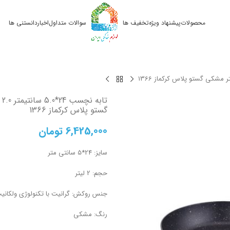
محصولات
پیشنهاد ویژه
تخفیف ها
سوالات متداول
اخبار
دانستنی ها
تاب
گستو پلاس کرکماز 1366
6,425,000
تومان
سایز: 24*5 سانتی متر
حجم: 2 لیتر
جنس روکش: گرانیت با تکنولوژی ولکانی
رنگ: مشکی