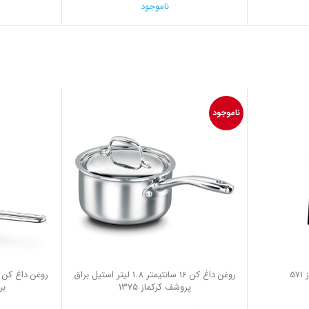
ناموجود
ناموجود
5
روغن داغ كن 16 سانتیمتر 1.8 لیتر استیل براق
پروشف کرکماز 1375
برا