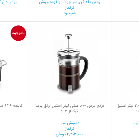
روغن داغ کن
,
شیرجوش و قهوه جوش
روغن داغ 
کرکماز
ناموجود
ناموجود
شیرجوش 14.0*.14.0 سانتیمتر 2.0 لیتر استیل
فرنچ پرس 800 میلی لیتر استیل براق پرسا
کرکماز 613
وش
دمنوش ساز
کرکماز
4,203,000
تومان