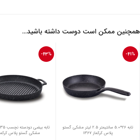
همچنین ممکن است دوست داشته باشید…
-43%
-41%
تابه 26*5.0 سانتیمتر 2.5 لیتر مشکی گستو
پلاس کرکماز 1367
مشکی گستو پلاس کرکماز 74