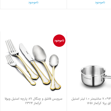
ناموجود
ناموجود
ناموجود
روغن داغ کن 14*7.0 سانتیمتر 1.0 لیتر استیل
سرویس قاشق و چنگال 89 پارچه استیل ویولا
ق پرلا کرکماز 1651
کرکماز 2324