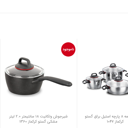
ناموجود
سرویس قابلمه 8 پارچه استیل براق گستو
شیرجوش ولکانیت 18 سانتیمتر 2.0 لیتر
کرکماز 1047
مشکی گستو کرکماز 1360