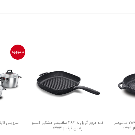
ناموجود
تابه بیضی دودسته نچسب 35*25 سانتیمتر
تابه مربع گریل 28*28 سانتیمتر مشکی گستو
13
پلاس کرکماز 1373