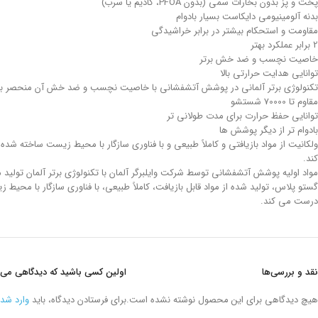
پخت و پز بدون بخارات سمی (بدون PFOA، کادیم یا سرب)
بدنه آلومینیومی دایکاست بسیار بادوام
مقاومت و استحکام بیشتر در برابر خراشیدگی
2 برابر عملکرد بهتر
خاصیت نچسب و ضد خش برتر
توانایی هدایت حرارتی بالا
تکنولوژی برتر آلمانی در پوشش آتشفشانی با خاصیت نچسب و ضد خش آن منحصر بفرد است که توسط وایلبرگ با پوشش نه 1 ل
مقاوم تا 70000 شستشو
توانایی حفظ حرارت برای مدت طولانی تر
بادوام تر از دیگر پوشش ها
کند.
مواد اولیه پوشش آتشفشانی توسط شرکت وایلبرگر آلمان با تکنولوژی برتر آلمان تولید
درست می کند.
نقد و بررسی‌ها
اولین کسی باشید که دیدگاهی می نویسد “تابه نچسب 24*5.0 سانتیمت
هیچ دیدگاهی برای این محصول نوشته نشده است.
برای فرستادن دیدگاه، باید
وارد شد