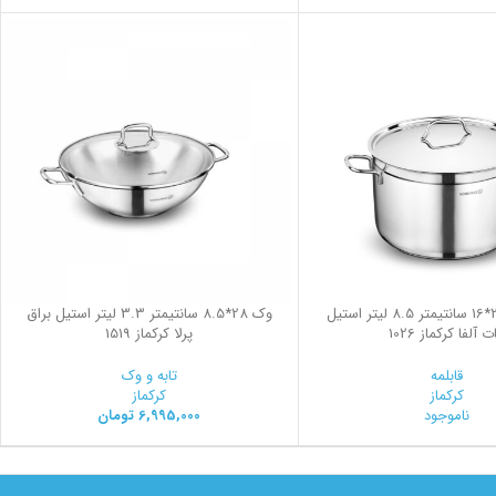
قابلمه گود 26*16 سانتیمتر 8.5 لیتر استیل
وک 28*8.5 سانتیمتر 3.3 لیتر استیل براق
ت آلفا کرکماز 1026
پرلا کرکماز 1519
قابلمه
تابه و وک
کرکماز
کرکماز
ناموجود
6,995,000
تومان