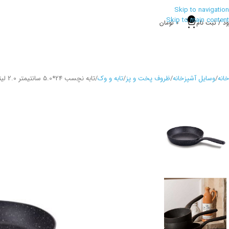
Skip to navigation
Skip to main content
0
ود / ثبت نام
0
تومان
خانه
وسایل آشپزخانه
ظروف پخت و پز
تابه و وک
تابه نچسب 24*5.0 سانتیمتر 2.0 لیتر مشکی گستو پلاس کرکماز 1366