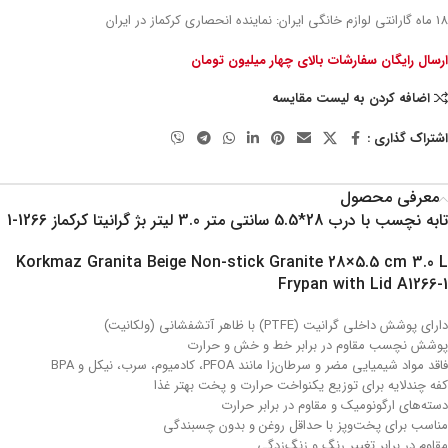
18 ماه گارانتی لوازم خانگی ایران: نماینده انحصاری کرکماز در ایران
ارسال رایگان سفارشات بالای چهار میلیون تومان
اضافه کردن به لیست مقایسه
اشتراک گذاری :
معرفی محصول
تابه نچسب با درب 28*5.5 سانتی متر 3.0 لیتر بژ گرانیتا کرکماز 1266-1
Korkmaz Granita Beige Non-stick Granite 28×5.5 cm 3.0 L
Frypan with Lid A1266-1
دارای پوشش داخلی گرانیت (PTFE) با ظاهر آتشفشانی (ولکانیت)
پوشش نچسب مقاوم در برابر خط و خش و حرارت
فاقد مواد شیمیایی مضر و سرطان‌زا مانند PFOA، کادمیوم، سرب، نیکل و BPA
کفه چند‌لایه برای توزیع یکنواخت حرارت و پخت بهتر غذا
دسته‌های ارگونومیک و مقاوم در برابر حرارت
مناسب برای پخت‌وپز با حداقل روغن و بدون چسبندگی
مقاوم در برابر تغییر رنگ و زنگ‌زدگی