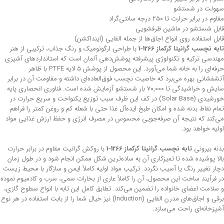
سهولت در شستشو
مقاوم در برابر حرارت تا ۲۵۰ درجه سانتی‌گراد
قابل شستشو در ماشین ظرفشویی
قابل استفاده روی انواع اجاق‌ها از جمله القایی (اینداکشن)
تابه نچسب گرانیتا کرکماز 1266-1
با طراحی ارگونومیک و رنگ جذاب، ترکیبی از هنر
مهندسی ترکیه و تکنولوژی پیشرفته پوشش‌دهی آلمان است که استانداردهای آشپزی
حرفه‌ای را به خانه شما می‌آورد. این محصول از پوشش ۵ لایه PTFE با ظاهر
آتشفشانی بهره می‌برد که خاصیت نچسب فوق‌العاده‌ای داشته و مقاومت آن در برابر
سایش و خراشیدگی تا ۷۰,۰۰۰ بار شستشو آزمایش شده است. فناوری انحصاری پایه
خورشیدی (Solar Base) در کف این ظرف سبب توزیع یکنواخت و سریع حرارت در
تمام نقاط بدنه شده و امکان طبخ ایده‌آل غذا حتی با شعله کم و روغن کمتر را فراهم
می‌کند که نتیجه آن صرفه‌جویی محسوس در مصرف انرژی و حفظ ارزش غذایی مواد
اولیه خواهد بود.
بدنه بیرونی
تابه نچسب گرانیتا کرکماز 1266-1
با روکش گرانیت مقاوم در برابر حرارت
بالا پوشیده شده تا تمیزکاری آن به ساده‌ترین شکل ممکن انجام شود و در طول زمان
دچار تغییر رنگ یا آسیب نگردد. ترکیب مواد اولیه کاملاً ایمن و سازگار با محیط زیست
در فرآیند ساخت این محصول، آن را کاملاً عاری از بخارات سمی، سرب و کادمیوم نموده
و سلامت اعضای خانواده را تضمین می‌کند. تطابق کامل این تابه با انواع سطوح گازی،
برقی و اجاق‌های مدرن القایی (Induction) نیز خیال شما را از بابت استفاده در هر نوع
آشپزخانه‌ای راحت می‌سازد.