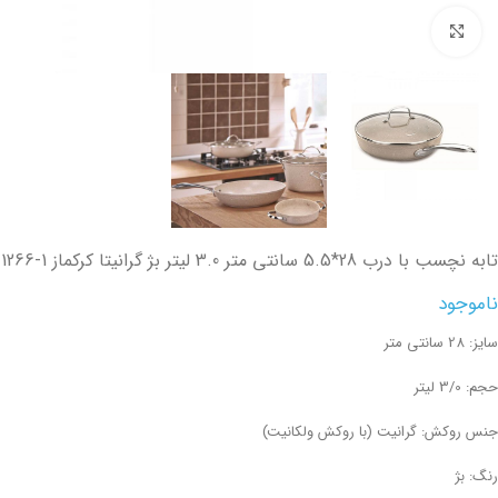
تصویر بزرگتر
تابه نچسب با درب 28*5.5 سانتی متر 3.0 لیتر بژ گرانیتا کرکماز
1266-1
ناموجود
سایز: 28 سانتی متر
حجم: 3/0 لیتر
جنس روکش: گرانیت (با روکش ولکانیت)
رنگ: بژ