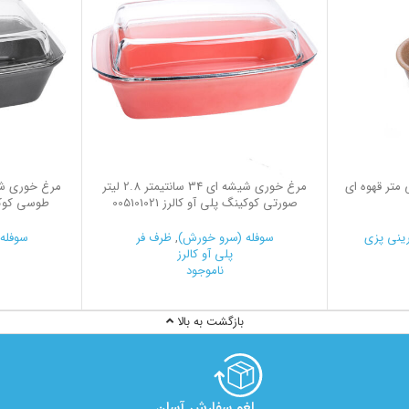
 گل 17.5 سانتی متر قهوه ای
مرغ خوری شیشه ای 34 سانتیمتر 2.8 لیتر
صورتی کوکینگ پلی آو کالرز 005101021
طوسی کوکینگ پ
نی‌ پزی
سوفله (سرو خورش)
,
ظرف فر
سوفله
پلی آو کالرز
ناموجود
بازگشت به بالا
لغو سفارش آسان​