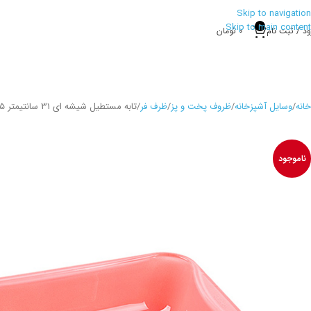
Skip to navigation
Skip to main content
0
ود / ثبت نام
0
تومان
خانه
وسایل آشپزخانه
ظروف پخت و پز
ظرف فر
تابه مستطیل شیشه ای 31 سانتیمتر 2.5 لیتر کوکینگ پلی آو کالرز 005102022
ناموجود