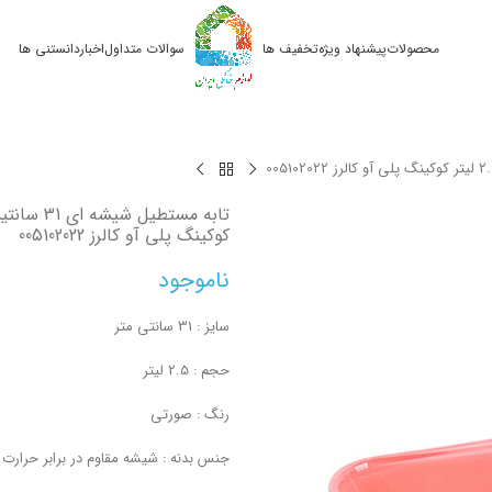
محصولات
پیشنهاد ویژه
تخفیف ها
سوالات متداول
اخبار
دانستنی ها
کوکینگ پلی آو کالرز 005102022
ناموجود
سایز : 31 سانتی متر
حجم : 2.5 لیتر
رنگ : صورتی
جنس بدنه : شیشه مقاوم در برابر حرارت