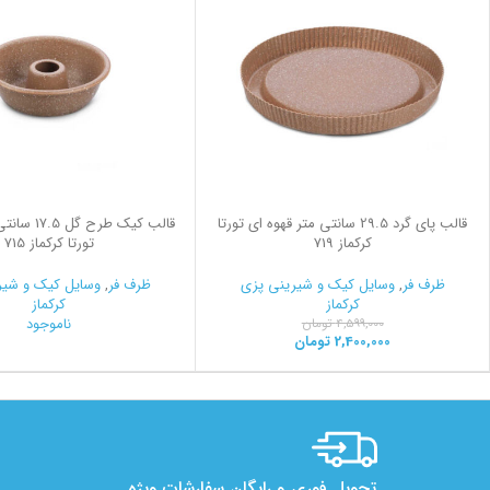
ﻗﺎﻟﺐ پای ﮔﺮد 29.5 سانتی متر قهوه ای تورتا
ﻗﺎﻟﺐ ﮐﯿﮏ طرح
کرکماز 719
تورتا کرکماز 715
ظرف فر
,
وسایل کیک و شیرینی‌ پزی
ظرف فر
,
وسایل کیک و شیری
کرکماز
کرکماز
ناموجود
4,599,000
تومان
2,400,000
تومان
تحویل فوری و رایگان سفارشات ویژه