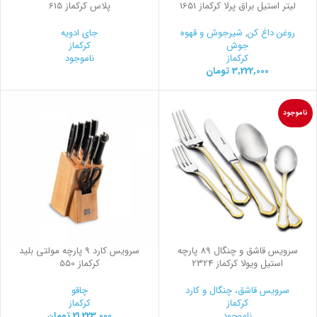
لیتر استیل براق پرلا کرکماز 1651
پلاس کرکماز 615
روغن داغ کن
,
شیرجوش و قهوه
جای ادویه
جوش
کرکماز
کرکماز
ناموجود
3,222,000
تومان
ناموجود
سرویس قاشق و چنگال 89 پارچه
سرویس کارد 9 پارچه مولتی بلید
استیل ویولا کرکماز 2324
کرکماز 550
سرویس قاشق، چنگال و کارد
چاقو
کرکماز
کرکماز
ناموجود
21,223,000
تومان