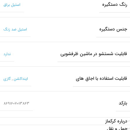
رنگ دستگیره
استیل براق
جنس دستگیره
استیل ضد زنگ
قابلیت شستشو در ماشین ظرفشویی
ندارد
قابلیت استفاده با اجاق های
اینداکشن
,
گازی
بارکد
8691607013863
درباره کرکماز
حمل و نقل