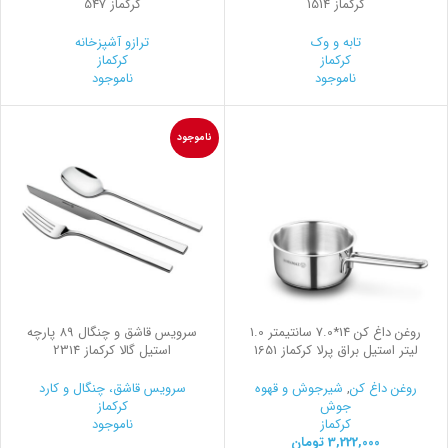
کرکماز 1514
کرکماز 547
تابه و وک
ترازو آشپزخانه
کرکماز
کرکماز
ناموجود
ناموجود
ناموجود
روغن داغ کن 14*7.0 سانتیمتر 1.0
سرویس قاشق و چنگال 89 پارچه
لیتر استیل براق پرلا کرکماز 1651
استیل گالا کرکماز 2314
روغن داغ کن
,
شیرجوش و قهوه
سرویس قاشق، چنگال و کارد
جوش
کرکماز
کرکماز
ناموجود
3,222,000
تومان