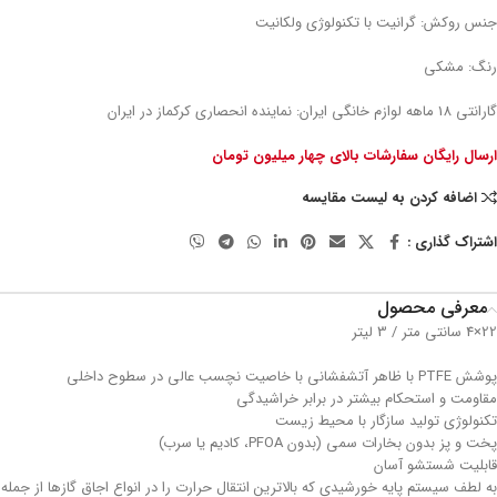
جنس روکش: گرانیت با تکنولوژی ولکانیت
رنگ: مشکی
گارانتی 18 ماهه لوازم خانگی ایران: نماینده انحصاری کرکماز در ایران
ارسال رایگان سفارشات بالای چهار میلیون تومان
اضافه کردن به لیست مقایسه
اشتراک گذاری :
معرفی محصول
22×4 سانتی متر / 3 لیتر
پوشش PTFE با ظاهر آتشفشانی با خاصیت نچسب عالی در سطوح داخلی
مقاومت و استحکام بیشتر در برابر خراشیدگی
تکنولوژی تولید سازگار با محیط زیست
پخت و پز بدون بخارات سمی (بدون PFOA، کادیم یا سرب)
قابلیت شستشو آسان
به لطف سیستم پایه خورشیدی که بالاترین انتقال حرارت را در انواع اجاق گازها از جمله