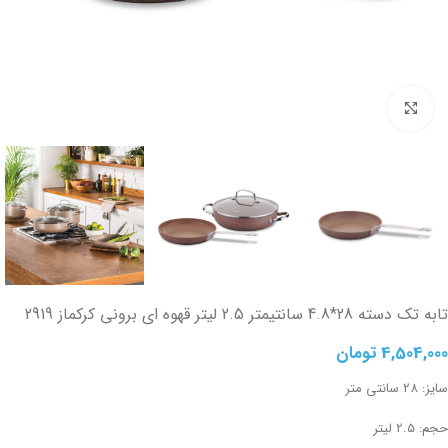
تصویر بزرگتر
تابه تک دسته 28*4.8 سانتیمتر 2.5 لیتر قهوه ای برونی کرکماز 2919
4,504,000
تومان
سایز: 28 سانتی متر
حجم: 2.5 لیتر