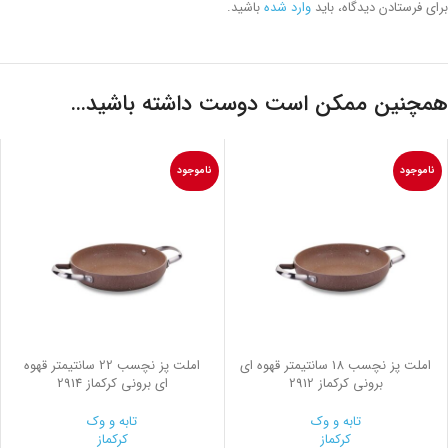
برای فرستادن دیدگاه، باید
وارد شده
باشید.
همچنین ممکن است دوست داشته باشید…
ناموجود
ناموجود
املت پز نچسب 18 سانتیمتر قهوه ای
املت پز نچسب 22 سانتیمتر قهوه
برونی کرکماز 2912
ای برونی کرکماز 2914
تابه و وک
تابه و وک
کرکماز
کرکماز