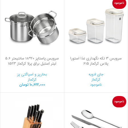
ناموجود
سرويس 3 تكه نگهداری غذا استورا
سرویس پاستاپز 20*18 سانتیمتر 5.6
پلاس کرکماز 615
لیتر استیل براق پرلا کرکماز 1523
جای ادویه
بخارپز و اسپاگتی پز
کرکماز
کرکماز
ناموجود
10,622,000
تومان
ناموجود