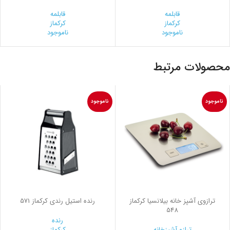
قابلمه
قابلمه
کرکماز
کرکماز
ناموجود
ناموجود
محصولات مرتبط
ناموجود
ناموجود
ترازوی آشپز خانه بیلانسیا کرکماز
رنده استیل رندي کرکماز 571
548
رنده
ترازو آشپزخانه
کرکماز