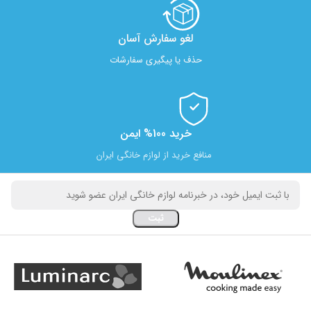
لغو سفارش آسان​
حذف یا پیگیری سفارشات
خرید 100% ایمن
منافع خرید از لوازم خانگی ایران