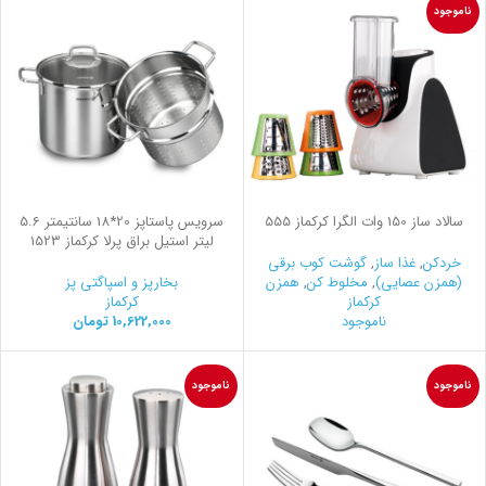
ناموجود
سالاد ساز 150 وات الگرا کرکماز 555
سرویس پاستاپز 20*18 سانتیمتر 5.6
لیتر استیل براق پرلا کرکماز 1523
خردکن
,
غذا ساز
,
گوشت کوب برقی
(همزن عصایی)
,
مخلوط کن
,
همزن
بخارپز و اسپاگتی پز
کرکماز
کرکماز
ناموجود
10,622,000
تومان
ناموجود
ناموجود