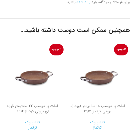
برای فرستادن دیدگاه، باید
وارد شده
باشید.
همچنین ممکن است دوست داشته باشید…
ناموجود
ناموجود
املت پز نچسب 18 سانتیمتر قهوه ای
املت پز نچسب 22 سانتیمتر قهوه
برونی کرکماز 2912
ای برونی کرکماز 2914
تابه و وک
تابه و وک
کرکماز
کرکماز