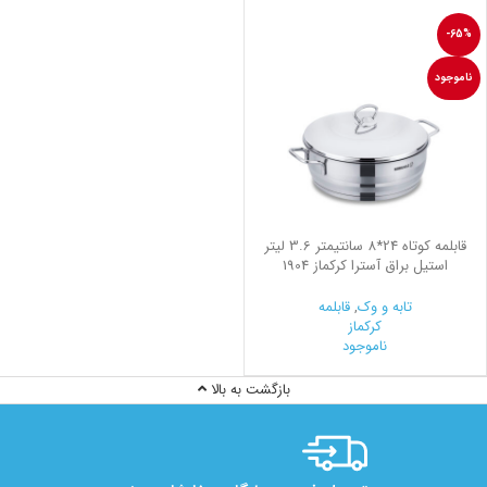
-65%
ناموجود
قابلمه کوتاه 24*8 سانتیمتر 3.6 لیتر
استیل براق آسترا کرکماز 1904
تابه و وک
,
قابلمه
کرکماز
ناموجود
بازگشت به بالا