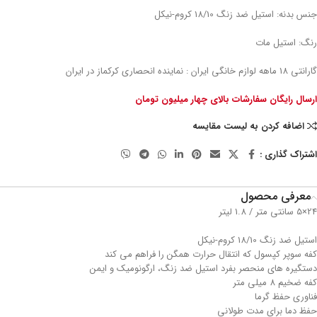
جنس بدنه: استیل ضد زنگ 18/10 کروم-نیکل
رنگ: استیل مات
گارانتی 18 ماهه لوازم خانگی ایران : نماینده انحصاری کرکماز در ایران
ارسال رایگان سفارشات بالای چهار میلیون تومان
اضافه کردن به لیست مقایسه
اشتراک گذاری :
معرفی محصول
24×5 سانتی متر / 1.8 لیتر
استیل ضد زنگ 18/10 کروم-نیکل
کفه سوپر کپسول که انتقال حرارت همگن را فراهم می کند
دستگیره های منحصر بفرد استیل ضد زنگ، ارگونومیک و ایمن
کفه ضخیم 8 میلی متر
فناوری حفظ گرما
حفظ دما برای مدت طولانی