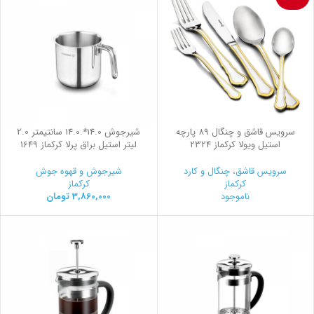
سرویس قاشق و چنگال 89 پارچه
شیرجوش 14.0*.14.0 سانتیمتر 2.0
استیل ویولا کرکماز 2324
لیتر استیل براق پرلا کرکماز 1649
سرویس قاشق، چنگال و کارد
شیرجوش و قهوه جوش
کرکماز
کرکماز
ناموجود
3,860,000
تومان