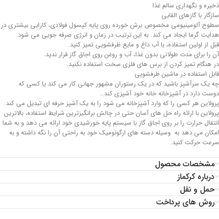
ذخیره و نگهداری سالم غذا
سازگار با گازهای القایی
سطوح آلومینیومی مخصوص برش خورده روی پایه کپسول فولادی، کارایی بیشتری در
هدایت گرما ایجاد می کند. به این ترتیب در زمان و انرژی صرفه جویی می شود.
قبل از اولین استفاده، با آب داغ و مایع ظرفشویی تمیز کنید.
آن را برای مدت طولانی بدون غذا، آب و روغن روی اجاق گاز قرار ندید.
در هنگام تمیز کردن از برس های فلزی سخت استفاده نکنید.
قابل استفاده در ماشین ظرفشویی
چه یک سرآشپز باشید که در یک رستوران مشهور جهانی کار می کند یا کسی که
دوست دارد در آشپزخانه خانه خود آشپزی کند…
پرولاین هر کسی را که وارد آشپزخانه می شود را به یک آشپز حرفه ای تبدیل می کند.
پرولاین با ارائه راه حل های آسان حتی در چالش برانگیزترین شرایط استفاده، بالاترین
انتقال حرارت را بر روی اجاق گاز با سیستم پایه خورشیدی خود ارائه می دهد و به شما
امکان می دهد به وسیله دسته های ارگونومیک خود به راحتی آن را نگه داشته و به
سرعت حرکت کنید.
مشخصات محصول
درباره کرکماز
حمل و نقل
روش های پرداخت