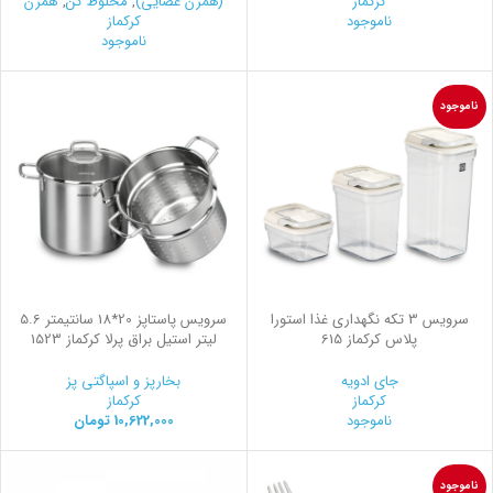
کرکماز
(همزن عصایی)
,
مخلوط کن
,
همزن
ناموجود
کرکماز
ناموجود
ناموجود
سرويس 3 تكه نگهداری غذا استورا
سرویس پاستاپز 20*18 سانتیمتر 5.6
پلاس کرکماز 615
لیتر استیل براق پرلا کرکماز 1523
جای ادویه
بخارپز و اسپاگتی پز
کرکماز
کرکماز
ناموجود
10,622,000
تومان
ناموجود