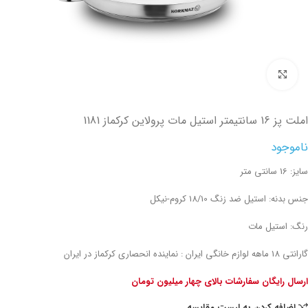
تصویر بزرگتر
املت پز 16 سانتیمتر استیل مات پرولاین کرکماز 1181
ناموجود
سایز: 16 سانتی متر
جنس بدنه: استیل ضد زنگ 18/10 کروم-نیکل
رنگ: استیل مات
گارانتی 18 ماهه لوازم خانگی ایران : نماینده انحصاری کرکماز در ایران
ارسال رایگان سفارشات بالای چهار میلیون تومان
اضافه کردن به لیست مقایسه