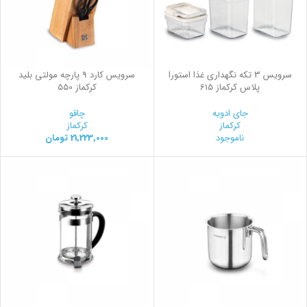
سرويس 3 تكه نگهداری غذا استورا
سرویس کارد 9 پارچه مولتی بلید
پلاس کرکماز 615
کرکماز 550
جای ادویه
چاقو
کرکماز
کرکماز
ناموجود
21,223,000
تومان