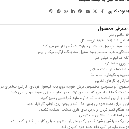
اشتراک گذاری :
معرفی محصول
16 سانتی متر
استیل ضد زنگ 18/10 کروم-نیکل
کفه سوپر کپسول که انتقال حرارت همگن را فراهم می کند
دستگیره های منحصر بفرد استیل ضد زنگ، ارگونومیک و ایمن
کفه ضخیم 8 میلی متر
فناوری حفظ گرما
حفظ دما برای مدت طولانی
ذخیره و نگهداری سالم غذا
سازگار با گازهای القایی
سطوح آلومینیومی مخصوص برش خورده روی پایه کپسول فولادی، کارایی بیشتری در
هدایت گرما ایجاد می کند. به این ترتیب در زمان و انرژی صرفه جویی می شود.
قبل از اولین استفاده، با آب داغ و مایع ظرفشویی تمیز کنید.
آن را برای مدت طولانی بدون غذا، آب و روغن روی اجاق گاز قرار ندید.
در هنگام تمیز کردن از برس های فلزی سخت استفاده نکنید.
قابل استفاده در ماشین ظرفشویی
چه یک سرآشپز باشید که در یک رستوران مشهور جهانی کار می کند یا کسی که
دوست دارد در آشپزخانه خانه خود آشپزی کند…