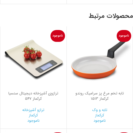
محصولات مرتبط
ناموجود
ناموجود
تابه تخم مرغ پز سرامیک روندو
ترازوی آشپزخانه دیجیتال سنسیا
کرکماز 1513
کرکماز 547
تابه و وک
ترازو آشپزخانه
کرکماز
کرکماز
ناموجود
ناموجود