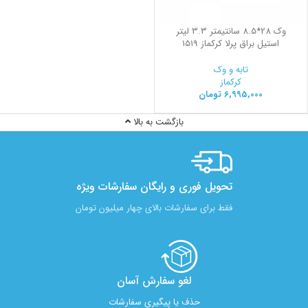
وک 28*8.5 سانتیمتر 3.3 لیتر
استیل براق پرلا کرکماز 1519
تابه و وک
کرکماز
6,995,000
تومان
بازگشت به بالا
تحویل فوری و رایگان سفارشات ویژه
فقط برای سفارشات بالای چهار میلیون تومان
لغو سفارش آسان​
حذف یا پیگیری سفارشات