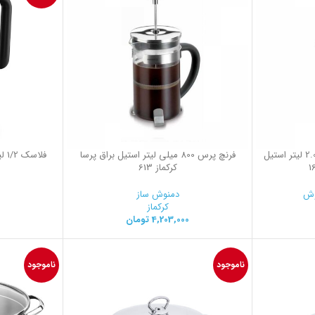
شیرجوش 14.0*.14.0 سانتیمتر 2.0 لیتر استیل
فرنچ پرس 800 میلی لیتر استیل براق پرسا
فلا
کرکماز 613
وش
دمنوش ساز
کرکماز
4,203,000
تومان
ناموجود
ناموجود