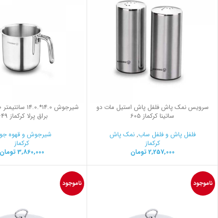
سرویس نمک پاش فلفل پاش استیل مات دو
ساتینا کرکماز 605
براق پرلا کرکماز 1649
فلفل پاش و فلفل ساب
,
نمک پاش
شیرجوش و قهوه ج
کرکماز
کرکماز
2,257,000
تومان
3,860,000
تومان
ناموجود
ناموجود