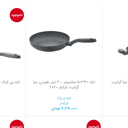
ناموجود
سی میا گرانیت
تابه 30*5.6 سانتیمتر 3.0 لیتر طوسی میا
گرانیت کرکماز 2820
تابه و وک
کرکماز
4,370,000
تومان
ناموجود
ناموجود