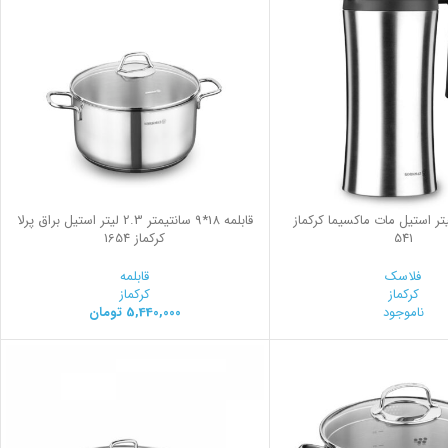
سك 1/2 ليتر استيل مات ماكسيما کرکماز
قابلمه 18*9 سانتیمتر 2.3 لیتر استیل براق پرلا
541
کرکماز 1654
فلاسک
قابلمه
کرکماز
کرکماز
ناموجود
5,440,000
تومان