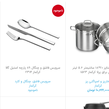
ناموجود
سرویس پاستاپز 20*18 سانتیمتر 5.6 لیتر
سرویس قاشق و چنگال 89 پارچه استیل گالا
راق پرلا کرکماز 1523
کرکماز 2314
ارپز و اسپاگتی پز
سرویس قاشق، چنگال و کارد
کرکماز
کرکماز
10,622,00
تومان
ناموجود