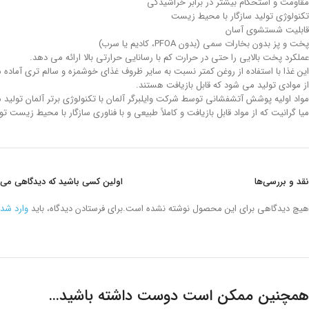
مقاومت و استحکام بیشتر در برابر خراشیدگی
تکنولوژی تولید سازگار با محیط زیست
قابلیت شستشوی آسان
پخت و پز بدون بخارات سمی (بدون PFOA، کادیم یا سرب)
عملکرد پخت بالایی را حتی در حرارت کم با رسانایی حرارتی بالا ارائه می دهد.
این غذا با استفاده از روغن کمتر نسبت به سایر ظروف غذای خوشمزه و سالم تری آماده 
از موادی تولید می شود که قابل بازیافت هستند.
مواد اولیه پوشش آتشفشانی توسط شرکت وایلبرگر آلمان با تکنولوژی برتر آلمان تولید
میا گرانیت که از مواد قابل بازیافت و کاملاً طبیعی و با فناوری سازگار با محیط زیست تولید می‌شود، با استفاده از روغن بسیار کمی با روکش PTFE ضد 
نقد و بررسی‌ها
اولین کسی باشید که دیدگاهی می نویسد “املت پز 22 سانتیمتر
هیچ دیدگاهی برای این محصول نوشته نشده است.
برای فرستادن دیدگاه، باید
وارد شد
همچنین ممکن است دوست داشته باشید…