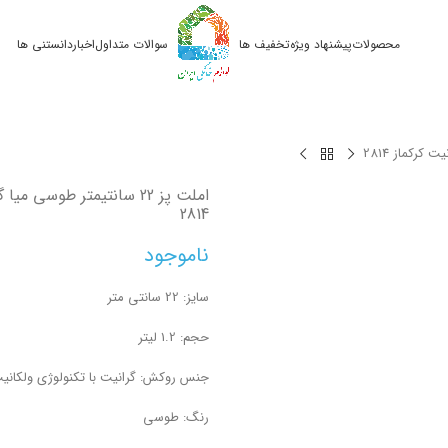
محصولات
پیشنهاد ویژه
تخفیف ها
سوالات متداول
اخبار
دانستنی ها
املت پز 22 سانتیمتر طوسی می
2814
ناموجود
سایز: 22 سانتی متر
حجم: 1.2 لیتر
جنس روکش: گرانیت با تکنولوژی ولکانی
رنگ: طوسی