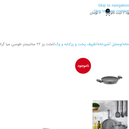
Skip to navigation
Skip to main content
0
ود / ثبت نام
0
تومان
خانه
وسایل آشپزخانه
ظروف پخت و پز
تابه و وک
املت پز 22 سانتیمتر طوسی میا گرانیت کرکماز 2814
ناموجود