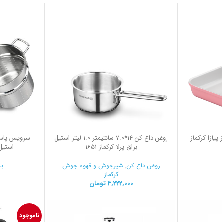
یازا کرکماز
روغن داغ کن 14*7.0 سانتیمتر 1.0 لیتر استیل
براق پرلا کرکماز 1651
استیل ب
روغن داغ کن
,
شیرجوش و قهوه جوش
بخ
کرکماز
3,222,000
تومان
0
ناموجود