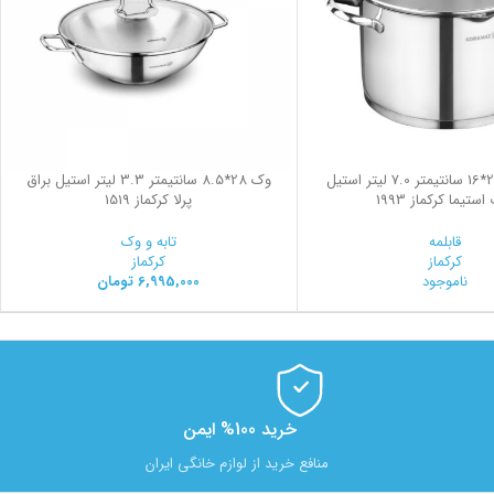
قابلمه گود 24*16 سانتیمتر 7.0 لیتر استیل
وک 28*8.5 سانتیمتر 3.3 لیتر استیل براق
استیما کرکماز 1993
پرلا کرکماز 1519
قابلمه
تابه و وک
کرکماز
کرکماز
ناموجود
6,995,000
تومان
خرید 100% ایمن
منافع خرید از لوازم خانگی ایران