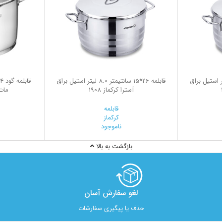
12 سانتیمتر 4.5 لیتر استیل براق
قابلمه 26*15 سانتیمتر 8.0 لیتر استیل براق
آسترا کرکماز 1908
مات 
قابلمه
کرکماز
ناموجود
بازگشت به بالا
لغو سفارش آسان​
حذف یا پیگیری سفارشات