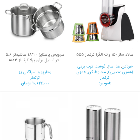
سالاد ساز 150 وات الگرا کرکماز 555
سرویس پاستاپز 20*18 سانتیمتر 5.6
لیتر استیل براق پرلا کرکماز 1523
خردکن
,
غذا ساز
,
گوشت کوب برقی
(همزن عصایی)
,
مخلوط کن
,
همزن
بخارپز و اسپاگتی پز
کرکماز
کرکماز
ناموجود
10,622,000
تومان