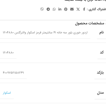
اشتراک گذاری :
مشخصات محصول
نام
اردور خوری بلور سه خانه 41 سانتیمتر قرمز اسکوار والترگلس 1204880
کد
1204880
بارکد
4009752158249
مدل
اسکوار