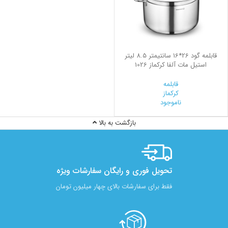
قابلمه گود 26*16 سانتیمتر 8.5 لیتر
استیل مات آلفا کرکماز 1026
قابلمه
کرکماز
ناموجود
بازگشت به بالا
تحویل فوری و رایگان سفارشات ویژه
فقط برای سفارشات بالای چهار میلیون تومان