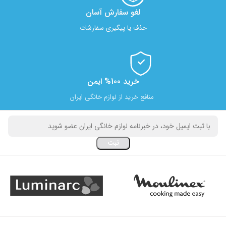
لغو سفارش آسان​
حذف یا پیگیری سفارشات
خرید 100% ایمن
منافع خرید از لوازم خانگی ایران