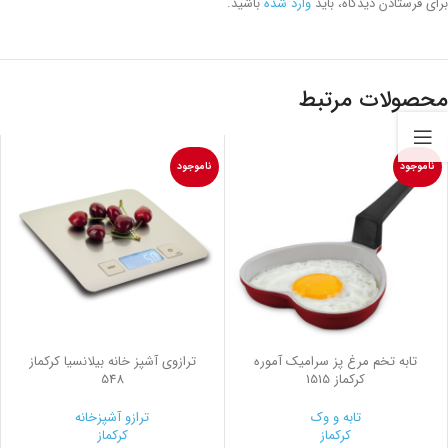
برای فرستادن دیدگاه، باید
وارد شده
باشید.
محصولات مرتبط
ناموجود
ناموجود
تابه تخم مرغ پز سرامیک آموره
ترازوی آشپز خانه بیلانسیا کرکماز
کرکماز 1515
548
تابه و وک
ترازو آشپزخانه
کرکماز
کرکماز