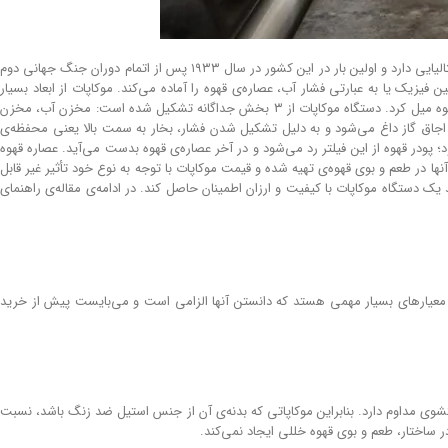
اجاقی و روگازی است که کاربران به وسیله‌ی آن می‌توانند حداقل ۲ تا ۹ فنجان قهوه اسپرسو تهیه نمایند. دستگاه موکاپات ریشه‌ای ایتالیایی دارد و اولین بار در این کشور در سال ۱۹۳۳ پس از اتمام دوران جنگ جهانی دوم
فیزیک یا به عبارتی فشار آب، عصاره‌ی قهوه را آماده می‌کند. موکاپات از ابعاد بسیار
کوچکی برخوردار است و به طور کلی در بسیاری از کافه‌ها، رستوران‌ها و حتی خانه‌ها دیده می‌شود؛ حتی می‌توان آن را با خود به مسافرت برد و در هنگام سفر از طریق آن قهوه میل کرد. دستگاه موکاپات از ۳ بخش جداگانه تشکیل شده است: مخزن آب،‌ مخزن
جاق گاز داغ می‌شود و به ‌دلیل تشکیل شدن فشار، بخار به ‌سمت بالا یعنی محفظه‌ی
پودر قهوه از این فیلتر رد می‌شود و در آخر عصاره‌ی قهوه بدست می‌آید. عصاره قهوه
ها در طعم و بوی قهوه‌ی تهیه شده و قیمت موکاپات با توجه به نوع خود تأثیر غیر قابل
ک دستگاه موکاپات با کیفیت و ارزان اطمینان حاصل کند. در ادامه‌ی مقاله‌ی راهنمای
ه، معیارهای بسیار مهمی هستد که دانستن آنها الزامی است و می‌بایست پیش از خرید
تشوی مداوم دارد. بنابراین موکاپاتی که بدنه‌ی آن از جنس استیل ضد زنگ باشد، نسبت
در ساختار، طعم و بوی قهوه خللی ایجاد نمی‌کند.