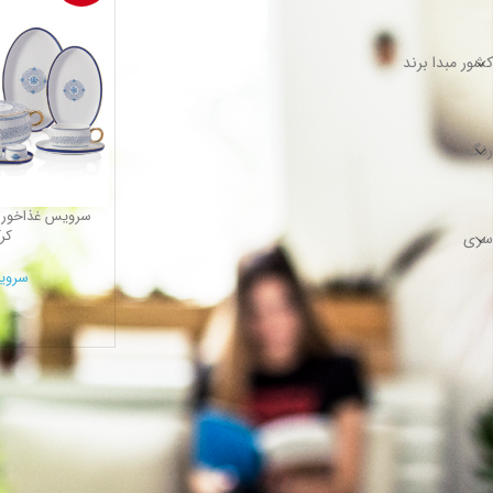
کشور مبدا برند
رنگ
کرکم
سری
سروی