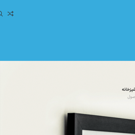
پزخانه
ش
20
40
60
80