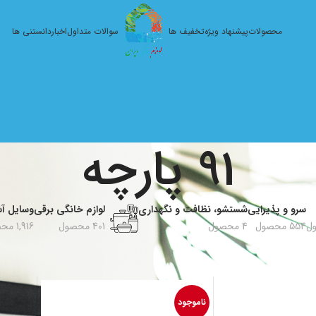
محصولات
پیشنهاد ویژه
تخفیف ها
سوالات متداول
اخبار
دانستنی ها
91 پارچه
سرو و پذیرایی
شستشو، نظافت و نگهداری
لوازم خانگی برقی
وسایل آش
554 محصول
4 محصول
401 محصول
1,916 محصول
ارچه
91 پارچه
نمای
ناموجود