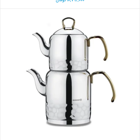
10,792,000
تومان