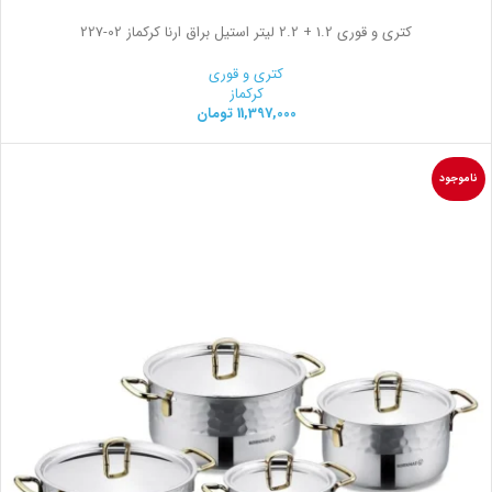
کتری و قوری 1.2 + 2.2 لیتر استیل براق ارنا کرکماز
227-02
کتری و قوری
کرکماز
11,397,000
تومان
ناموجود