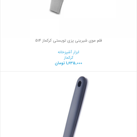
قلم موی شیرینی پزی تویستی کرکماز 514
ابزار آشپزخانه
کرکماز
1,635,000
تومان