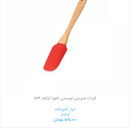
کاردک شیرینی تویستی ناتورا کرکماز 594
ابزار آشپزخانه
کرکماز
581,000
تومان