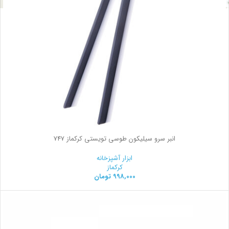
انبر سرو سیلیکون طوسی تویستی کرکماز 747
ابزار آشپزخانه
کرکماز
998,000
تومان