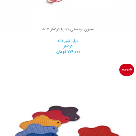
همزن تویستی ناتورا کرکماز 595
ابزار آشپزخانه
کرکماز
704,000
تومان
ناموجود