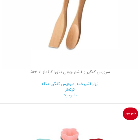
سرویس کفگیر و قاشق چوبی ناتورا کرکماز
566-01
ابزار آشپزخانه
,
سرویس کفگیر ملاقه
کرکماز
ناموجود
ناموجود