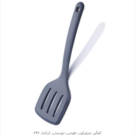
کفگیر سیلیکون طوسی تویستی کرکماز 746