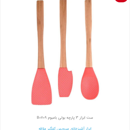
ست ابزار 3 پارچه بولی بامبوم B0709
ابزار آشپزخانه
,
سرویس کفگیر ملاقه