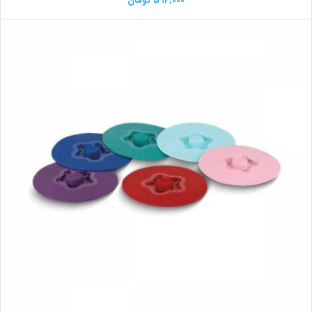
594,000
تومان