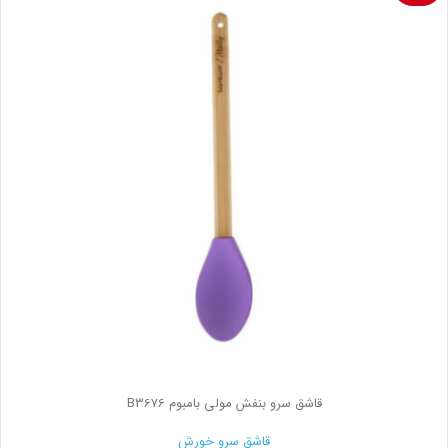
قاشق سرو بنفش مولی بامبوم B3676
قاشق سرو خورش