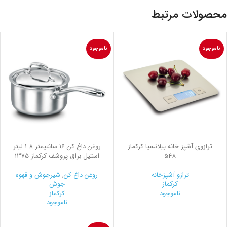
محصولات مرتبط
ناموجود
ناموجود
ترازوی آشپز خانه بیلانسیا کرکماز
روغن داغ كن 16 سانتیمتر 1.8 لیتر
548
استیل براق پروشف کرکماز 1375
ترازو آشپزخانه
روغن داغ کن
,
شیرجوش و قهوه
کرکماز
جوش
ناموجود
کرکماز
ناموجود