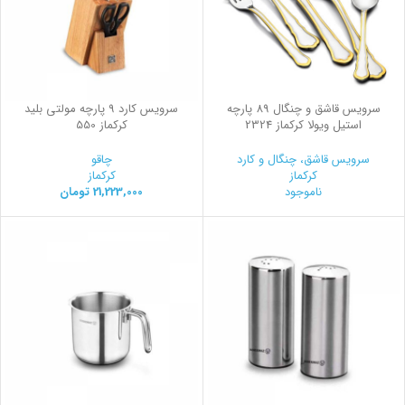
سرویس قاشق و چنگال 89 پارچه
سرویس کارد 9 پارچه مولتی بلید
استیل ویولا کرکماز 2324
کرکماز 550
سرویس قاشق، چنگال و کارد
چاقو
کرکماز
کرکماز
ناموجود
21,223,000
تومان