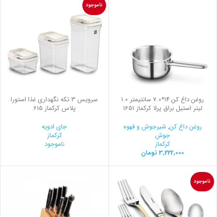
ناموجود
روغن داغ کن 14*7.0 سانتیمتر 1.0
سرويس 3 تكه نگهداری غذا استورا
لیتر استیل براق پرلا کرکماز 1651
پلاس کرکماز 615
روغن داغ کن
,
شیرجوش و قهوه
جای ادویه
جوش
کرکماز
کرکماز
ناموجود
3,222,000
تومان
ناموجود