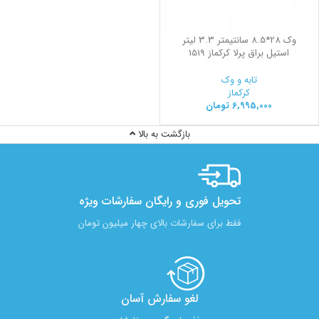
وک 28*8.5 سانتیمتر 3.3 لیتر
استیل براق پرلا کرکماز 1519
تابه و وک
کرکماز
6,995,000
تومان
بازگشت به بالا
تحویل فوری و رایگان سفارشات ویژه
فقط برای سفارشات بالای چهار میلیون تومان
لغو سفارش آسان​